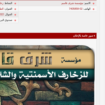
الاسم:
مؤسسة شرف قاسم
النشاط:
زخا
الهاتف:
02-7405858
العنوان:
الطا
الجوال:
022
صندوق البري
صور خاصة بالإعلان