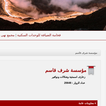
فخامة الضيافة للوحدات السكنية
|
مجمع نهى للعناية والجمال
مؤسسة شرف قاسم
مؤسسة شرف قاسم
زخارف اسمنتية وشلالات ونوافير
عداد الزوار : 20648
معلومات عامة