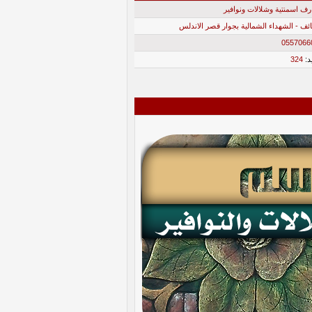
رف اسمنتية وشلالات ونوافير
ئف - الشهداء الشمالية بجوار قصر الاندلس
0557066
د:
324